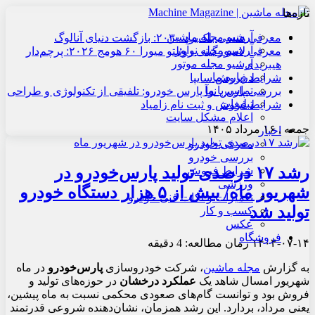
تازه‌ها
آرشیو مجله ماشین
معرفی هنسی بلک‌برد ۲۰۳۰: بازگشت دنیای آنالوگ
آرشیو مجله نوآور
معرفی لامبورگینی روئلتو میورا ۶۰ هومج ۲۰۲۶: پرچم‌دار
آرشیو مجله موتور
هیبریدی
درباره ما
شرایط فروش سایپا
تماس با ما
بررسی پارس نوآ پارس خودرو: تلفیقی از تکنولوژی و طراحی
تبلیغات
شرایط فروش و ثبت نام زامیاد
اعلام مشکل سایت
جمعه , ۱۶ مرداد ۱۴۰۵
اخبار
معرفی خودرو
بررسی خودرو
رشد ۱۷ درصدی تولید پارس‌خودرو در
شرایط فروش
ورزشی
شهریور ماه/ بیش از ۵ هزار دستگاه خودرو
تعمیرات و نکات فنی خودرو
تولید شد
کسب و کار
عکس
فروشگاه
۱۴۰۴-۰۷-۱۴
زمان مطالعه: 4 دقیقه
به گزارش
مجله ماشین
، شرکت خودروسازی
پارس‌خودرو
در ماه
شهریور امسال شاهد یک
عملکرد درخشان
در حوزه‌های تولید و
فروش بود و توانست گام‌های صعودی محکمی نسبت به ماه پیشین،
یعنی مرداد، بردارد. این رشد همزمان، نشان‌دهنده شروعی قدرتمند