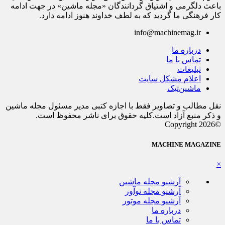
باعث دلگرمی و اشتیاق گردانندگان «مجله ماشین» در جهت ادامه
کار فرهنگی ما گردید که به لطف خداوند هنوز ادامه دارد.
info@machinemag.ir
درباره ما
تماس با ما
تبلیغات
اعلام مشکل سایت
ماشین‌تیک
نقل مطالب و تصاویر فقط با اجازه کتبی مدیر مسئول مجله ماشین
و ذکر منبع آزاد است.کلیه حقوق برای ناشر محفوظ است.
©Copyright 2026
MACHINE MAGAZINE
×
آرشیو مجله ماشین
آرشیو مجله نوآور
آرشیو مجله موتور
درباره ما
تماس با ما