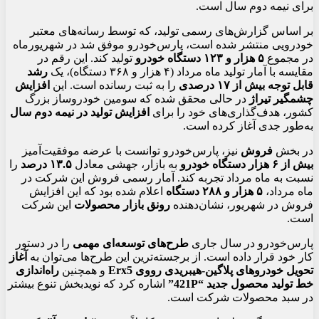
برای نیمه دوم سال است.
بر اساس گزارش‌های رسمی تولید، که توسط رسانه‌های معتبر
خودرویی منتشر شده است، پارس‌خودرو موفق شد در شهریورماه
در مجموع
۵ هزار و ۱۲۳ دستگاه خودرو
تولید کند. این رقم در
مقایسه با آمار تولید ماه مرداد (۴ هزار و ۳۶۸ دستگاه)، یک
رشد
قابل توجه بیش از ۱۷ درصدی
را به ثبت رسانده است. این
افزایش
چشمگیر تیراژ
در حالی محقق شده که سومین خودروساز بزرگ
کشور، هدف‌گذاری‌های خود را برای
افزایش تولید در نیمه دوم سال
به‌طور جدی آغاز کرده است.
در بخش
فروش
نیز، پارس‌خودرو توانست با عرضه موفقیت‌آمیز
بیش از ۶ هزار دستگاه خودرو
به بازار، جهشی معادل
۱۳.۵ درصد
را
نسبت به ماه مرداد تجربه کند. آمار رسمی فروش این شرکت در
ماه مرداد،
۵ هزار و ۲۸۸ دستگاه
اعلام شده بود که این افزایش
فروش در شهریور، نشان‌دهنده
رونق بازار محصولات
این شرکت
است.
پارس‌خودرو در سال جاری
طرح‌های توسعه‌ای مهمی
را در دستور
کار خود قرار داده است. از برجسته‌ترین این طرح‌ها می‌توان به
آغاز
تحویل خودروهای پلاگین-هیبریدی رووی Erx5
و همچنین
راه‌اندازی
خط تولید محصول جدید “421P”
اشاره کرد که نویدبخش تنوع بیشتر
در سبد محصولات شرکت است.