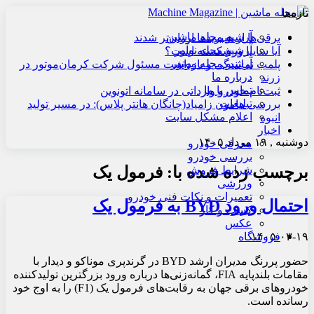
تازه‌ها
آرشیو مجله ماشین
برقی‌ها از هیبریدها ارزان‌تر شدند
آرشیو مجله نوآور
آیا سایپا ورشکسته است؟
آرشیو مجله موتور
پلمب نمایندگی و بازداشت مسئول شرکت کرمان‌موتور در
درباره ما
زرند
تماس با ما
ثبت‌نام خودرو وارداتی در سامانه اتونوین
تبلیغات
بررسی هامون زامیاد(چانگان هانتر پلاس): در مسیر تولید
اعلام مشکل سایت
انبوه
اخبار
دوشنبه , ۱۹ مرداد ۱۴۰۵
معرفی خودرو
بررسی خودرو
برچسب زده شده با:
فرمول یک
شرایط فروش
ورزشی
تعمیرات و نکات فنی خودرو
احتمال ورود BYD به فرمول یک
کسب و کار
عکس
۱۴۰۵-۰۳-۱۹
فروشگاه
حضور پررنگ مدیران ارشد BYD در گرندپری موناکو و دیدار با
مقامات بلندپایه FIA، گمانه‌زنی‌ها درباره ورود بزرگترین تولیدکننده
خودروهای برقی جهان به رقابت‌های فرمول یک (F1) را به اوج خود
رسانده است.