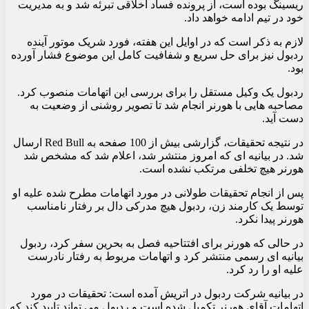
ریسینگ بوده است، از پرونده فساد اخلاقی تبرئه شد و به مدیریت
خود در تیم ادامه خواهد داد.
لازم به ذکر است که در اوایل این هفته، فورد شریک موتور آینده
ردبول نیز برای حل سریع و شفافیت کامل این موضوع فشار آورده
بود.
ردبول یک وکیل مستقل را برای بررسی این اتهامات منصوب کرد.
مصاحبه هایی با هورنر انجام شد تا تصویر روشنی از وضعیت به
دست آید.
در نتیجه تحقیقات، گزارشی بیش از 100 صفحه به Red Bull ارسال
شد. در بیانیه ای که امروز منتشر شد، اعلام شد که مشخص شد
هورنر هیچ تخلفی مرتکب نشده است.
پس از انجام تحقیقات طولانی در مورد اتهامات مطرح شده علیه او
توسط یک کارمند زن، ردبول هیچ مدرکی دال بر رفتار نامناسب
هورنر پیدا نکرد.
در حالی که هورنر برای افتتاحیه فصل به بحرین سفر کرد، ردبول
بیانیه ای رسمی منتشر کرد و اتهامات مربوط به رفتار نادرست
علیه او را رد کرد.
در بیانیه شرکت ردبول در اتریش آمده است: تحقیقات در مورد
اتهامات آقای هورنر تکمیل شده است و ردبول می تواند تایید کند که