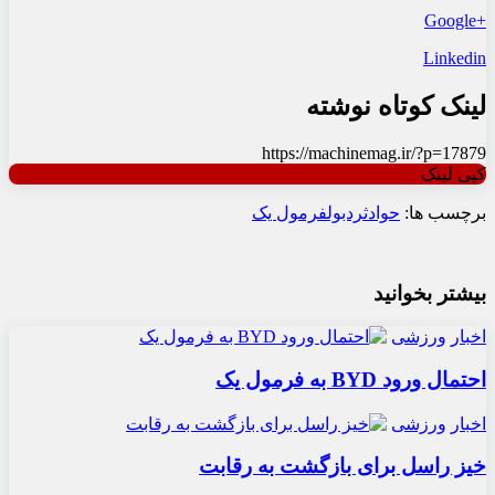
+Google
Linkedin
لینک کوتاه نوشته
https://machinemag.ir/?p=17879
کپی لینک
برچسب ها:
حوادث
ردبول
فرمول یک
بیشتر بخوانید
اخبار
ورزشی
احتمال ورود BYD به فرمول یک
اخبار
ورزشی
خیز راسل برای بازگشت به رقابت