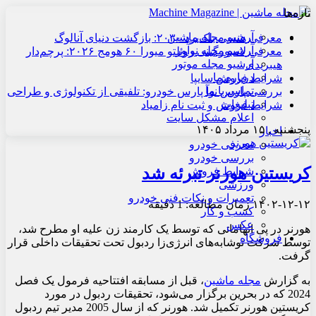
تازه‌ها
آرشیو مجله ماشین
معرفی هنسی بلک‌برد ۲۰۳۰: بازگشت دنیای آنالوگ
آرشیو مجله نوآور
معرفی لامبورگینی روئلتو میورا ۶۰ هومج ۲۰۲۶: پرچم‌دار
آرشیو مجله موتور
هیبریدی
درباره ما
شرایط فروش سایپا
تماس با ما
بررسی پارس نوآ پارس خودرو: تلفیقی از تکنولوژی و طراحی
تبلیغات
شرایط فروش و ثبت نام زامیاد
اعلام مشکل سایت
پنجشنبه , ۱۵ مرداد ۱۴۰۵
اخبار
معرفی خودرو
بررسی خودرو
کریستین هورنر تبرئه شد
شرایط فروش
ورزشی
تعمیرات و نکات فنی خودرو
۱۴۰۲-۱۲-۱۲
زمان مطالعه: 1 دقیقه
کسب و کار
عکس
هورنر در پی اتهاماتی که توسط یک کارمند زن علیه او مطرح شد،
فروشگاه
توسط شرکت نوشابه‌های انرژی‌زا ردبول تحت تحقیقات داخلی قرار
گرفت.
به گزارش
مجله ماشین
، قبل از مسابقه افتتاحیه فرمول یک فصل
2024 که در بحرین برگزار می‌شود، تحقیقات ردبول در مورد
کریستین هورنر تکمیل شد. هورنر که از سال 2005 مدیر تیم ردبول