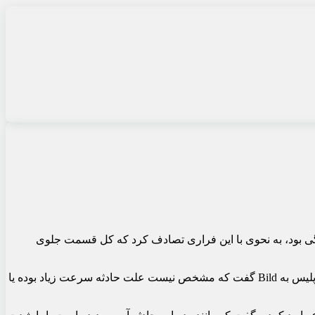
ال رانندگی بود، به نحوی با این فراری تصادف کرد که کل قسمت جلوی
این حادثه حدود ساعت ۸ صبح روز ۲۱ آوریل در نزدیکی اشتوتگارت و حدود ۱۸ کیلومتر دورتر از Motorworld در Böblingen رخ داد. سخنگوی پلیس به Bild گفت که مشخص نیست علت حادثه سرعت زیاد بوده یا