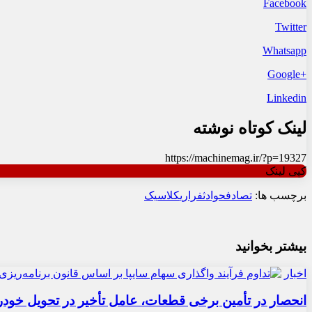
Facebook
Twitter
Whatsapp
+Google
Linkedin
لینک کوتاه نوشته
https://machinemag.ir/?p=19327
کپی لینک
برچسب ها:
تصادف
حوادث
فراری
کلاسیک
بیشتر بخوانید
اخبار
انحصار در تأمین برخی قطعات، عامل تأخیر در تحویل خودر