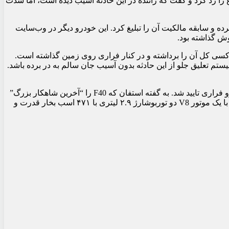
استفان، گفت که راننده در این حادثه آسیبی ندیده است. با این حال، گزارش خبری SWR Aktuell این موضوع را رد کرد و گفت که راننده در این حادثه آسیب دیده است، اما شدت
س خبر داد و خدمات گسترده و سابقه مالکیت آن را تبلیغ کرد. این خودرو دیگر در وب‌سایت
ی کل آن را برداشته و در کنار فراری روی زمین گذاشته است.
تم تعلیق جلو از این حادثه بدون آسیب جان سالم به در برده باشد.
فراری F40 که در سال ۱۹۸۷ برای کمک به جشن چهلمین سالگرد این شرکت معرفی شد، آخرین خودرویی بود که به طور شخصی توسط انزو فراری تایید شد. به گفته استفان که F40 را “آخرین شاهکار بزرگ”
انزو می‌نامد، این خودروساز تنها ۱۳۱۵ دستگاه از آنها را تولید کرد و مشخص نیست که امروز چند دستگاه از آنها باقی مانده است. این خودرو با یک موتور V8 دو توربوشارژ ۲.۹ لیتری با ۴۷۱ اسب بخار قدرت و