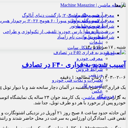
تازه‌ها
آرشیو مجله ماشین
معرفی هنسی بلک‌برد ۲۰۳۰: بازگشت دنیای آنالوگ
آرشیو مجله نوآور
معرفی لامبورگینی روئلتو میورا ۶۰ هومج ۲۰۲۶: پرچم‌دار هیبریدی
آرشیو مجله موتور
شرایط فروش سایپا
درباره ما
بررسی پارس نوآ پارس خودرو: تلفیقی از تکنولوژی و طراحی
تماس با ما
شرایط فروش و ثبت نام زامیاد
تبلیغات
شنبه , ۱۷ مرداد ۱۴۰۵
اعلام مشکل سایت
اخبار
معرفی خودرو
آسیب شدید به فراری F۴۰ در تصادف
بررسی خودرو
شرایط فروش
ورزشی
۱۴۰۳-۰۲-۰۶
زمان مطالعه: 1 دقیقه
تعمیرات و نکات فنی خودرو
کسب و کار
یک فراری F40 صبح یکشنبه در آلمان دچار سانحه شد و با دیوار تونل Engelberg برخورد کرد. به نظر تعمیر این خودرو اصلا ارزان نخواهد بود.
عکس
فروشگاه
به گزارش
مجله ماشین
، یک کارمند جوان ۲۴ ساله 
خودرو پس از برخورد با هر دو طرف تونل، جدا شد.
نقص فنی. امدادگران اورژانس به سرعت در محل حاضر شدند و راننده ر