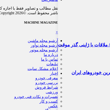
نقل مطالب و تصاویر فقط با اجازه ک
ناشر محفوظ است. ©Copyright 2026
MACHINE MAGAZINE
×
آرشیو مجله ماشین
آرشیو مجله نوآور
آرشیو مجله موتور
درباره ما
تماس با ما
تبلیغات
اعلام مشکل سایت
اخبار
معرفی خودرو
بررسی خودرو
شرایط فروش
ورزشی
تعمیرات و نکات فنی خودرو
کسب و کار
عکس